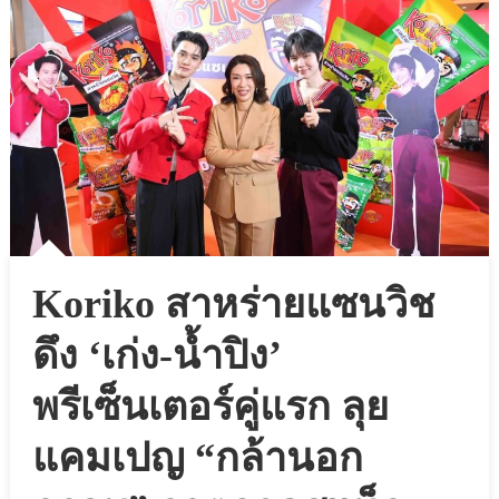
Koriko สาหร่ายแซนวิช
ดึง ‘เก่ง-น้ำปิง’
พรีเซ็นเตอร์คู่แรก ลุย
แคมเปญ “กล้านอก