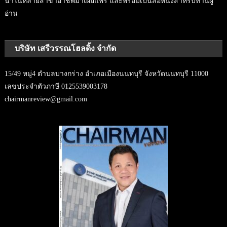
นำในหลายสาขาอาชีพมาเผยแพร่ และพร้อมเป็นสื่อหนึ่งสำหรับท่านผู้
อ่าน
บริษัท เสรีวรรณโฮลดิ้ง จำกัด
15/49 หมู่4 ตำบลบางกร่าง อำเภอเมืองนนทบุรี จังหวัดนนทบุรี 11000
เลขประจำตัวภาษี 0125539003178
chairmanreview@gmail.com