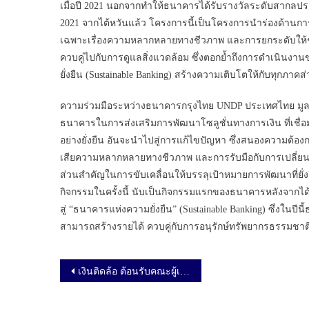
เมื่อปี 2021 นอกจากทำให้ธนาคารได้รับรางวัลระดับสากลประเภ
2021 จากไต้หวันแล้ว โครงการนี้เป็นโครงการนำร่องด้านกา
เฉพาะเรื่องความหลากหลายทางชีวภาพ และการยกระดับให้ชุ
ควบคู่ไปกับการดูแลสิ่งแวดล้อม ซึ่งตอกย้ำถึงการดำเนินงาน
ยั่งยืน (Sustainable Banking) สร้างความเติบโตให้กับทุกภ
ความร่วมมือระหว่างธนาคารกรุงไทย UNDP ประเทศไทย มูลนิ
ธนาคารในการส่งเสริมการพัฒนาโซลูชั่นทางการเงิน ที่เชื่อม
อย่างยั่งยืน อันจะนำไปสู่การแก้ไขปัญหา ซึ่งสนองความ
เสียความหลากหลายทางชีวภาพ และการรับมือกับการเปลี่ยนแ
ส่วนสำคัญในการขับเคลื่อนให้บรรลุเป้าหมายการพัฒนาที่ยั
กิจกรรมในครั้งนี้ นับเป็นกิจกรรมแรกของธนาคารหลังจากได้
สู่ “ธนาคารแห่งความยั่งยืน” (Sustainable Banking) ซึ่งในปีน
สามารถสร้างรายได้ ควบคู่กับการอนุรักษ์ทรัพยากรธรรมชาติ เ
เมนูนำทาง เรื่อง
เงินติดล้อ ต้อนรับคณะผู้เยี่ยมชมจาก LeadershipACT Program แชร์การใช้วัฒนธรรมองค์กรสร้างธุรกิจให้ยั่งยืน