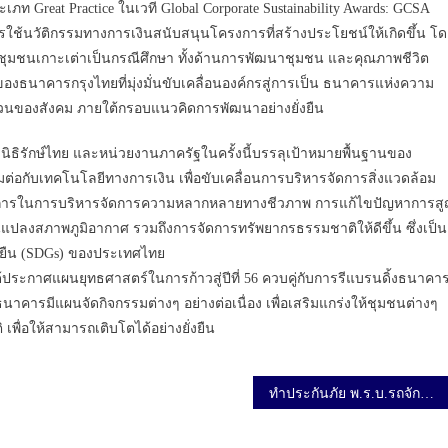
ท Great Practice ในเวที Global Corporate Sustainability Awards: GCSA
รใช้นวัติกรรมทางการเงินสนับสนุนโครงการที่สร้างประโยชน์ให้เกิดขึ้น โ
มชนเกาะเต่าเป็นกรณีศึกษา ทั้งด้านการพัฒนาชุมชน และคุณภาพชีวิต
ของธนาคารกรุงไทยที่มุ่งมั่นขับเคลื่อนองค์กรสู่การเป็น ธนาคารแห่งความ
าคส่วนของสังคม ภายใต้กรอบแนวคิดการพัฒนาอย่างยั่งยืน
ธิรักษ์ไทย และหน่วยงานภาครัฐในครั้งนี้บรรลุเป้าหมายพื้นฐานของ
ต่อกับเทคโนโลยีทางการเงิน เพื่อขับเคลื่อนการบริหารจัดการสิ่งแวดล้อม
ต้องการในการบริหารจัดการความหลากหลายทางชีวภาพ การแก้ไขปัญหาการส
ปลงสภาพภูมิอากาศ รวมถึงการจัดการทรัพยากรธรรมชาติให้ดีขึ้น ซึ่งเป็น
่งยืน (SDGs) ของประเทศไทย
ประกาศแผนยุทธศาสตร์ในการก้าวสู่ปีที่ 56 ควบคู่กับการรีแบรนดิ้งธนาคา
ี้ธนาคารมีแผนจัดกิจกรรมต่างๆ อย่างต่อเนื่อง เพื่อเสริมแกร่งให้ชุมชนต่างๆ
พื่อให้สามารถเติบโตได้อย่างยั่งยืน
ทำประกันภัย พ.ร.บ.รถจักรยานยนต์ ออนไลน์ ง่ายนิดเดียว