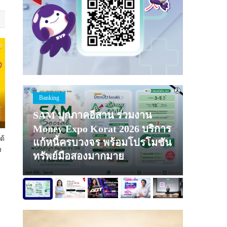
Banking
IT & Start
SAM บุกภาคอีสาน ร่วมงาน
ถอดรหัส
วัล
Money Expo Korat 2026 บริการ
ลงทุนสั
”
ด้
แก้หนี้ครบวงจร พร้อมโปรโมชัน
คอร์ปอเร
ง
ทรัพย์มือสองมากมาย
ตลาดทุ
ยืน