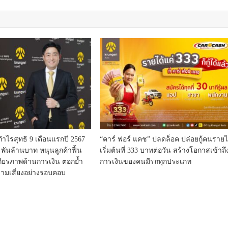
Society
เมืองไทยประกันชีวิต คว้าราง
“Future Of Longevity Award
กำไรสุทธิ 9 เดือนแรกปี 2567
“คาร์ ฟอร์ แคช” ปลดล็อค ปล่อยกู้คนรายไ
ตอกย้ำวิสัยทัศน์การสร้าง
พันล้านบาท หนุนลูกค้าฟื้น
เริ่มต้นที่ 333 บาทต่อวัน สร้างโอกาสเข้าถึ
คุณภาพชีวิตที่ยืนยาวอย่างยั่ง
ถียรภาพด้านการเงิน ตอกย้ำ
การเงินของคนมีรถทุกประเภท
เพื่อคนไทยทุกช่วงวัย
ามเสี่ยงอย่างรอบคอบ