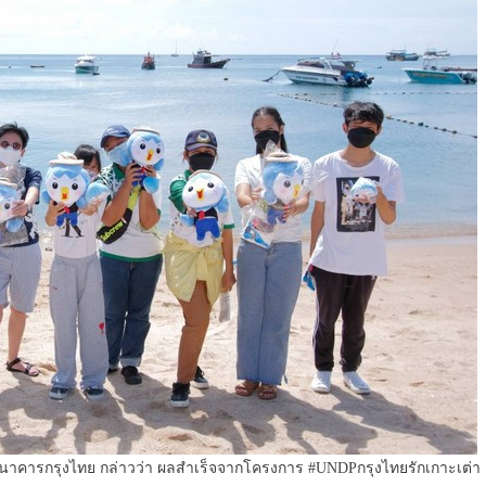
่ ธนาคารกรุงไทย กล่าวว่า ผลสำเร็จจากโครงการ #UNDPกรุงไทยรักเกาะเต่า