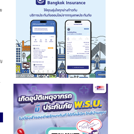
ดย
ูญ
ร