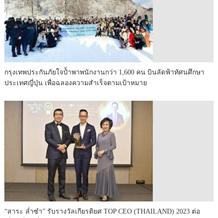
กรุงเทพประกันภัยใจป้ำพาพนักงานกว่า 1,600 คน บินลัดฟ้าทัศนศึกษา
ประเทศญี่ปุ่น เพื่อฉลองความสำเร็จตามเป้าหมาย
“สาระ ล่ำซำ” รับรางวัลเกียรติยศ TOP CEO (THAILAND) 2023 ต่อ