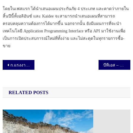
โดยในเฟสแรก ได้นำเสนอแผนประกันภัย 4 ประเภท และคาดว่าภายใน
สิ้นปีนี้ทั้งอลิอันซ์ และ Kaidee จะสามารถนำเสนอแผนที่สามารถ
ครอบคลุมความต้องการได้มากขึ้น นอกจากนั้น ยังมีแผนการที่จะนำ
เทคโนโลยี Application Programming Interface หรือ API มาใช้งานเพื่อ
เป็นการเปิดประสบการณ์ใหม่ที่ทั้งง่าย และไม่สะดุดในทุกรายการซื้อ-
ขาย
เมนูนำทาง เรื่อง
ก.แรงงาน แถลงจัดแข่งฝีมืออาเซียน ชิงชัย 26 สาขา
บีทีเอส – แสนสิริผนึก 4 แบงก์ใหญ่มอบอัตราดอกเบี้ยสุดพิเศษในงาน CREDIT DAY เสิร์ฟลูกค้า เดอะ เบส การ์เดน-พระราม 9 และ เดอะ ไลน์ อโศก-รัชดา ส่งท้ายดอกเบี้ยขาขึ้น
RELATED POSTS