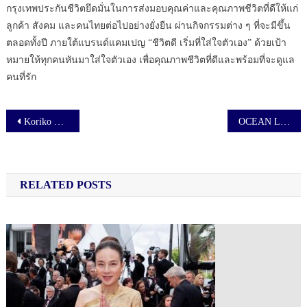
กรุงเทพประกันชีวิตยึดมั่นในการส่งมอบคุณค่าและคุณภาพชีวิตที่ดีให้แก่
ลูกค้า สังคม และคนไทยต่อไปอย่างยั่งยืน ผ่านกิจกรรมต่าง ๆ ที่จะมีขึ้น
ตลอดทั้งปี ภายใต้แบรนด์แคมเปญ “ชีวิตดี เริ่มที่ใส่ใจตัวเอง” ด้วยเป้า
หมายให้ทุกคนหันมาใส่ใจตัวเอง เพื่อคุณภาพชีวิตที่ดีและพร้อมที่จะดูแล
คนที่รัก
เมนูนำทาง เรื่อง
Koriko สาหร่ายแซนวิช ดึง ‘เก่ง-น้ำปิง’ พรีเซ็นเตอร์คู่แรก ลุยแคมเปญ “กล้านอกกรอบ” รุกตลาดสแน็ก สาหร่าย
OCEAN LIFE ไทยสมุทรประกันชีวิต เปิดตัว ‘OCEAN LIFE RUN WITH LOVE 2026 @Ocean Marina’ ชวนนักวิ่งปักหมุดไปงานวิ่งแห่งปีที่ โอเชี่ยน มารีน่า พัทยา ย้ำแนวคิด “รักตัวเอง รักสุขภาพ” พร้อมชูเทรนด์ Longevity มีชีวิตที่ยืนยาวอย่างมีคุณภาพ
RELATED POSTS