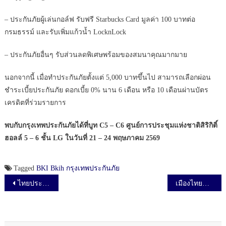
– ประกันภัยผู้เล่นกอล์ฟ รับฟรี Starbucks Card มูลค่า 100 บาทต่อ
กรมธรรม์ และรับเพิ่มแก้วน้ำ LocknLock
– ประกันภัยอื่นๆ รับส่วนลดพิเศษพร้อมของสมนาคุณมากมาย
นอกจากนี้ เมื่อทำประกันภัยตั้งแต่ 5,000 บาทขึ้นไป สามารถเลือกผ่อน
ชำระเบี้ยประกันภัย ดอกเบี้ย 0% นาน 6 เดือน หรือ 10 เดือนผ่านบัตร
เครดิตที่ร่วมรายการ
พบกับกรุงเทพประกันภัยได้ที่บูท C5 – C6 ศูนย์การประชุมแห่งชาติสิริกิติ์
ฮอลล์ 5 – 6 ชั้น LG ในวันที่ 21 – 24 พฤษภาคม 2569
Tagged
BKI
Bkih
กรุงเทพประกันภัย
เมนูนำทาง เรื่อง
ไทยประกันชีวิต ผนึก ศิริราช จัดงาน “ชวนกันสุขภาพดี Healthy Together” ฉลองครบรอบ 40 ปี “พบหมอศิริราช” เดินหน้าสร้างสังคมสุขภาพดีอย่างยั่งยืน
เมืองไทยประกันชีวิต เปิดตัว “D Health Lite” ที่มาพร้อม รพ.ในเครือข่าย “MTL Smile Hospital Network” ตอบโจทย์โดนใจ คัดเลือกอย่าง “ดี” เพื่อคุณ