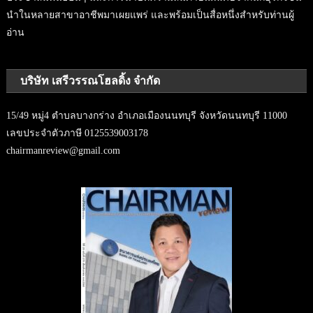
นำในหลายสาขาอาชีพมาเผยแพร่ และพร้อมเป็นสื่อหนึ่งสำหรับท่านผู้
อ่าน
บริษัท เสรีวรรณโฮลดิ้ง จำกัด
15/49 หมู่4 ตำบลบางกร่าง อำเภอเมืองนนทบุรี จังหวัดนนทบุรี 11000
เลขประจำตัวภาษี 0125539003178
chairmanreview@gmail.com