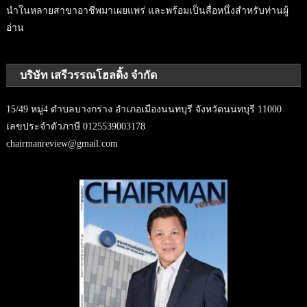
นำในหลายสาขาอาชีพมาเผยแพร่ และพร้อมเป็นสื่อหนึ่งสำหรับท่านผู้
อ่าน
บริษัท เสรีวรรณโฮลดิ้ง จำกัด
15/49 หมู่4 ตำบลบางกร่าง อำเภอเมืองนนทบุรี จังหวัดนนทบุรี 11000
เลขประจำตัวภาษี 0125539003178
chairmanreview@gmail.com