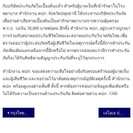
กับบริษัทประกันภัยในเบื้องต้นแล้ว สำหรับผู้บาดเจ็บที่เข้ารักษาในโรง
พยาบาล สำนักงาน คปภ. จังหวัดปทุมธานี ได้ประสานบริษัทประกันภัย
เพื่อจ่ายค่าเสียหายเบื้องต้นเป็นค่ารักษาพยาบาลจากความคุ้มครอง
พ.ร.บ. วงเงิน 30,000 บาทต่อคน อีกทั้ง สำนักงาน คปภ. อยู่ระหว่างบูรณา
การร่วมกับสมาคมประกันชีวิตไทยและสมาคมประกันวินาศภัยไทย เพื่อ
ตรวจสอบว่าผู้ประสบภัยหรือผู้เสียชีวิตในเหตุการณ์ครั้งนี้มีการทำประกัน
ภัยเพิ่มเติมนอกเหนือจากนี้อีกหรือไม่ หากตรวจสอบพบว่ามีการทำประกัน
ภัยก็จะได้รับสิทธิตามสัญญาประกันภัยที่ระบุไว้ทุกประการ
สำนักงาน คปภ. ขอแสดงความเสียใจอย่างยิ่งกับครอบครัวของผู้บาดเจ็บ
และผู้เสียชีวิต และขอร่วมไว้อาลัยต่อเหตุการณ์อุบัติเหตุครั้งนี้ สำนักงาน
คปภ. พร้อมดูแลอย่างเต็มที่ ทั้งนี้ หากต้องการสอบถามข้อมูลเพิ่มเติมหรือ
ไม่ได้รับความเป็นธรรมด้านประกันภัย ติดต่อสายด่วน คปภ. 1186
เมนูนำทาง เรื่อง
กรุงไทย–แอกซ่า ประกันชีวิต ครองแชมป์ “บริษัทที่น่าทำงานที่สุดในเอเชีย” ต่อเนื่องเป็นปีที่ 5 และคว้าอีก 3 รางวัลแห่งความภาคภูมิใจระดับนานาชาติ จาก HR Asia Awards 2024
เอไอเอ ประเทศไทย เปิดตัว “AIA Wealth Max (Unit Linked)” ประกันชีวิตควบการลงทุน แบบประกันที่ออกแบบมาเพื่อเป็นตัวช่วยในการวางแผนทางการเงิน ที่มอบโบนัสจัดเต็มแม็กซ์