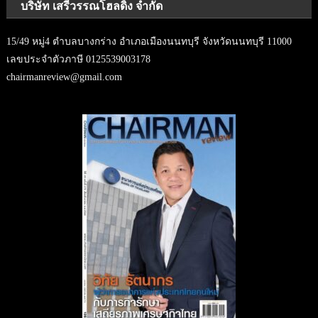
บริษัท เสรีวรรณโฮลดิ้ง จำกัด
15/49 หมู่4 ตำบลบางกร่าง อำเภอเมืองนนทบุรี จังหวัดนนทบุรี 11000
เลขประจำตัวภาษี 0125539003178
chairmanreview@gmail.com