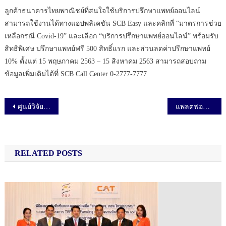
ลูกค้าธนาคารไทยพาณิชย์ที่สนใจใช้บริการปรึกษาแพทย์ออนไลน์
สามารถใช้งานได้ทางแอปพลิเคชัน SCB Easy และคลิกที่ “มาตรการช่วย
เหลือกรณี Covid-19” และเลือก “บริการปรึกษาแพทย์ออนไลน์” พร้อมรับ
สิทธิพิเศษ ปรึกษาแพทย์ฟรี 500 สิทธิ์แรก และส่วนลดค่าปรึกษาแพทย์
10% ตั้งแต่ 15 พฤษภาคม 2563 – 15 สิงหาคม 2563 สามารถสอบถาม
ข้อมูลเพิ่มเติมได้ที่ SCB Call Center 0-2777-7777
เมนูนำทาง เรื่อง
ศูนย์วิจัยธนาคารออมสิน เผย “ธุรกิจขนส่งสินค้าและสุขภาพ คาดฟื้นตัวไว ส่วนธุรกิจสายการบินและอสังหาริมทรัพย์ยังเผชิญปัจจัยเสี่ยงที่รุมเร้า”
แพลตฟอร์มแห่งความห่วงใย Thai.care รวมพลัง 3 แคร์ “ร้านค้าแคร์–ลูกค้าแคร์–สังคมแคร์” ยกระดับมาตรฐานความปลอดภัย เดินหน้าเศรษฐกิจไทยวิถีใหม่ (New Normal) อย่างยั่งยืน
RELATED POSTS