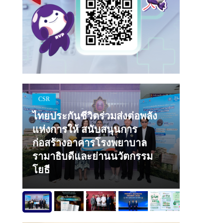
CSR
ไทยประกันชีวิตร่วมส่งต่อพลัง
การ
แห่งการให้ สนับสนุนการ
ชัน
ก่อสร้างอาคารโรงพยาบาล
รามาธิบดีและย่านนวัตกรรม
Life Style 
โยธี
จบลงแล
LOVE I
ที่สุดใ
คุณมีให้