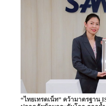
“ไทยเทรดเน็ท” คว้ามาตรฐาน I