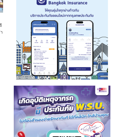
ย
ี
จำ