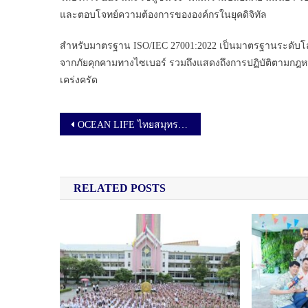
และตอบโจทย์ความต้องการขององค์กรในยุคดิจิทัล
สำหรับมาตรฐาน ISO/IEC 27001:2022 เป็นมาตรฐานระดับโ
จากภัยคุกคามทางไซเบอร์ รวมถึงแสดงถึงการปฏิบัติตามกฎห
เคร่งครัด
เมนูนำทาง เรื่อง
OCEAN LIFE ไทยสมุทร จัดกิจกรรม “OCEAN LIFE SHARING YOUR LOVE” สนับสนุนเยาวชนขาดโอกาสผ่าน “โครงการปันกัน” จากมูลนิธิยุวพัฒน์
RELATED POSTS