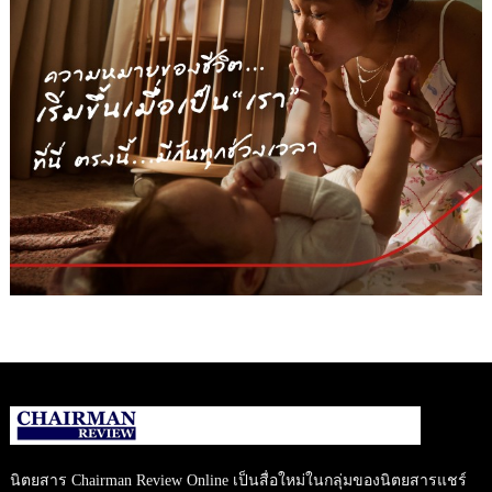
นิตยสาร Chairman Review Online เป็นสื่อใหม่ในกลุ่มของนิตยสารแชร์