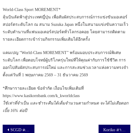
World-Class Sport MOREMENT*
ลุ้นบินลัดฟ้าสู่ประเทศญี่ปุ่น เพื่อสัมผัสประสบการณ์การแข่งขันมอเตอร์
สปอร์ตระดับโลก ณ สนาม Suzuka Japan หนึ่งในสนามแข่งขันความเร็ว
ระดับตำนานที่แฟนมอเตอร์สปอร์ตทั่วโลกรอคอย โดยสามารถติดตาม
รายละเอียดการเข้าร่วมกิจกรรมเพิ่มเติมได้อีกครั้ง
แคมเปญ “World-Class MOREMENT” พร้อมมอบประสบการณ์พิเศษ
ระดับโลก เพื่อตอบโจทย์ผู้บริโภครุ่นใหม่ที่ให้คุณค่ากับการใช้ชีวิต การ
ออกไปสัมผัสประสบการณ์ใหม่ และการสะสมช่วงเวลาแห่งความทรงจำ
ตั้งแต่วันที่ 1 พฤษภาคม 2569 – 31 ธันวาคม 2569
*ศึกษารายละเอียด ข้อจำกัด เงื่อนไขเพิ่มเติมที่
https://www.kasikornbank.com/k_kworldclass
ใช้เท่าที่จำเป็น และชำระคืนได้เต็มจำนวนตามกำหนด จะได้ไม่เสียดอก
เบี้ย 16% ต่อปี
เมนูนำทาง เรื่อง
SCGD คว้า CSR-DIW Continuous Award 2025 จาก 5 โรงงานและเป็นผู้ผลิตสุขภัณฑ์รายแรกของไทยที่ได้รับการรับรอง Zero Waste to Landfill ระดับ Platinum จาก MASCI
Koriko สาหร่ายแซนวิช ดึง ‘เก่ง-น้ำปิง’ พรีเซ็นเตอร์คู่แรก ลุยแคมเปญ “กล้านอกกรอบ” รุกตลาดสแน็ก สาหร่าย