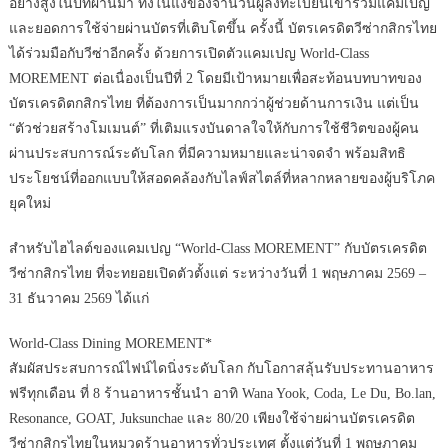
อย่างสูงในปีที่ผ่านมา ทั้งในแง่ของจำนวนผู้ลงทะเบียนเข้าร่วมแคมเปญ
และยอดการใช้จ่ายผ่านบัตรที่เติบโตขึ้น ครั้งนี้ บัตรเครดิตวีซ่ากสิกรไทย
ได้ร่วมมือกับวีซ่าอีกครั้ง ด้วยการเปิดตัวแคมเปญ World-Class
MOREMENT ต่อเนื่องเป็นปีที่ 2 โดยมีเป้าหมายเพื่อสะท้อนบทบาทของ
บัตรเครดิตกสิกรไทย ที่ต้องการเป็นมากกว่าผู้ช่วยด้านการเงิน แต่เป็น
“ตัวช่วยสร้างโมเมนต์” ที่เติมแรงบันดาลใจให้กับการใช้ชีวิตของผู้คน
ผ่านประสบการณ์ระดับโลก ที่มีความหมายและน่าจดจำ พร้อมสิทธิ
ประโยชน์ที่ออกแบบให้สอดคล้องกับไลฟ์สไตล์ที่หลากหลายของผู้บริโภค
ยุคใหม่
สำหรับไฮไลต์ของแคมเปญ “World-Class MOREMENT” กับบัตรเครดิต
วีซ่ากสิกรไทย ที่จะทยอยเปิดตัวตั้งแต่ ระหว่างวันที่ 1 พฤษภาคม 2569 –
31 ธันวาคม 2569 ได้แก่
World-Class Dining MOREMENT*
สัมผัสประสบการณ์ไฟน์ไดนิ่งระดับโลก กับโอกาสลุ้นรับประทานอาหาร
ฟรีทุกเดือน ที่ 8 ร้านอาหารชั้นนำ อาทิ Wana Yook, Coda, Le Du, Bo.lan,
Resonance, GOAT, Juksunchae และ 80/20 เพียงใช้จ่ายผ่านบัตรเครดิต
วีซ่ากสิกรไทยในหมวดร้านอาหารทั่วประเทศ ตั้งแต่วันที่ 1 พฤษภาคม