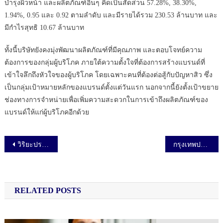
บำรุงผิวหน้า และผลิตภัณฑ์อื่นๆ คิดเป็นสัดส่วน 57.28%, 38.30%,
1.94%, 0.95 และ 0.92 ตามลำดับ และมีรายได้รวม 230.53 ล้านบาท และ
มีกำไรสุทธิ 10.67 ล้านบาท
ทั้งนี้บริษัทยังคงมุ่งพัฒนาผลิตภัณฑ์ที่มีคุณภาพ และตอบโจทย์ความ
ต้องการของกลุ่มผู้บริโภค ภายใต้ความตั้งใจที่ต้องการสร้างแบรนด์ที่
เข้าใจลึกถึงหัวใจของผู้บริโภค โดยเฉพาะคนที่ต้องต่อสู้กับปัญหาสิว ซึ่ง
เป็นกลุ่มเป้าหมายหลักของแบรนด์ตั้งแต่วันแรก นอกจากนี้ยังตั้งเป้าขยาย
ช่องทางการจำหน่ายเพื่อเพิ่มความสะดวกในการเข้าถึงผลิตภัณฑ์ของ
แบรนด์ให้แก่ผู้บริโภคอีกด้วย
เมนูนำทาง เรื่อง
วิริยะประกันภัย ร่วมสนับสนุนเยาวชน สู่เส้นทางนักคณิตศาสตร์ประกันภัย
กรุงเทพประกันชีวิต จัดโครงการ Heartful Meals, Hopeful Lives “มื้อใส่ใจ เติมความหวังให้ชีวิต” มอบแก่คนไร้บ้าน
RELATED POSTS