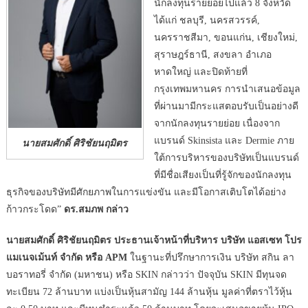
นักลงทุนรายย่อยไปแล้ว 8 จังหวัด
ได้แก่ ชลบุรี, นครสวรรค์,
นครราชสีมา, ขอนแก่น, เชียงใหม่,
สุราษฎร์ธานี, สงขลา อำเภอ
หาดใหญ่ และปิดท้ายที่
กรุงเทพมหานคร การนำเสนอข้อมูล
ที่ผ่านมามีกระแสตอบรับเป็นอย่างดี
จากนักลงทุนรายย่อย เนื่องจาก
แบรนด์ Skinsista และ Dermie ภาย
นายสมศักดิ์ ศิริชัยนฤมิตร
ใต้การบริหารของบริษัทเป็นแบรนด์
ที่มีชื่อเสียงเป็นที่รู้จักของนักลงทุน
ธุรกิจของบริษัทมีศักยภาพในการแข่งขัน และมีโอกาสเติบโตได้อย่าง
ก้าวกระโดด”
ดร.สมภพ กล่าว
นายสมศักดิ์ ศิริชัยนฤมิตร ประธานเจ้าหน้าที่บริหาร บริษัท แอสเซท โปร
แมเนจเม้นท์ จำกัด หรือ APM
ในฐานะที่ปรึกษาการเงิน บริษัท สกิน ลา
บอราทอรี่ จํากัด (มหาชน) หรือ SKIN กล่าวว่า ปัจจุบัน SKIN มีทุนจด
ทะเบียน 72 ล้านบาท แบ่งเป็นหุ้นสามัญ 144 ล้านหุ้น มูลค่าที่ตราไว้หุ้น