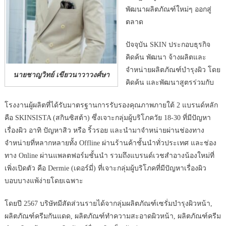
พัฒนาผลิตภัณฑ์ใหม่ๆ ออกสู่
ตลาด
ปัจจุบัน SKIN ประกอบธุรกิจ
คิดค้น พัฒนา จ้างผลิตและ
จำหน่ายผลิตภัณฑ์บำรุงผิว โดย
นายชาญวิทย์ เขียวนาวาวงศ์ษา
คิดค้น และพัฒนาสูตรร่วมกับ
โรงงานผู้ผลิตที่ได้รับมาตรฐานการรับรองคุณภาพภายใต้ 2 แบรนด์หลัก
คือ SKINSISTA (สกินซิสต้า) ซึ่งเจาะกลุ่มผู้บริโภควัย 18-30 ที่มีปัญหา
เรื่องผิว อาทิ ปัญหาสิว หรือ ริ้วรอย และนำมาจำหน่ายผ่านช่องทาง
จำหน่ายที่หลากหลายทั้ง Offline ผ่านร้านค้าชั้นนำทั่วประเทศ และช่อง
ทาง Online ผ่านแพลตฟอร์มชั้นนำ รวมถึงแบรนด์เวชสำอางน้องใหม่ที่
เพิ่งเปิดตัว คือ Dermie (เดอร์มี่) ที่เจาะกลุ่มผู้บริโภคที่มีปัญหาเรื่องผิว
บอบบางแพ้ง่ายโดยเฉพาะ
โดยปี 2567 บริษัทมีสัดส่วนรายได้จากลุ่มผลิตภัณฑ์เซรั่มบำรุงผิวหน้า,
ผลิตภัณฑ์ครีมกันแดด, ผลิตภัณฑ์ทำความสะอาดผิวหน้า, ผลิตภัณฑ์ครีม